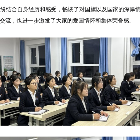
纷纷结合自身经历和感受，畅谈了对国旗以及国家的深厚
交流，也进一步激发了大家的爱国情怀和集体荣誉感。