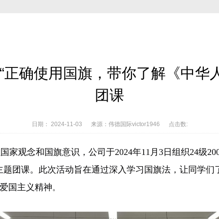
46——“正确使用国旗，带你了解《中
团课
日期： 2024-11-03 来源：伟德国际victor1946 点击数:
家观念和国旗意识，公司于2024年11月3日组织24级2
主题团课。此次活动旨在通过深入学习国旗法，让同学们
爱国主义精神
。