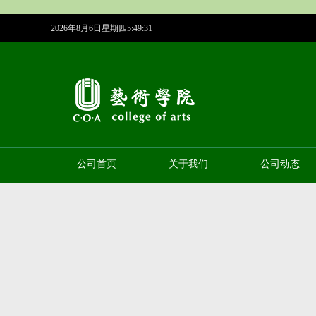
2026年8月6日星期四5:49:32
公司首页
关于我们
公司动态