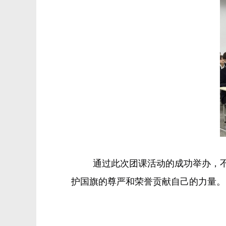
通过此次团课活动的成功举办，
护国旗的尊严和荣誉贡献自己的力量。