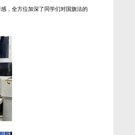
情感，全方位加深了同学们对国旗法的