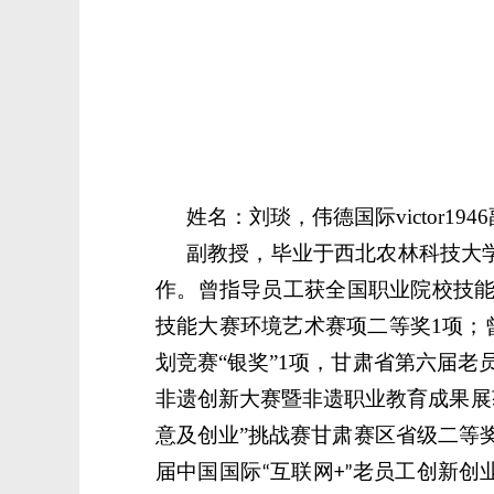
姓名：刘琰，伟德国际victor194
副教授，毕业于西北农林科技大
作。曾指导员工获全国职业院校技能
技能大赛环境艺术赛项二等奖1项；
划竞赛“银奖”1项，甘肃省第六届老
非遗创新大赛暨非遗职业教育成果展
意及创业”挑战赛甘肃赛区省级二等
届中国国际“互联网+”老员工创新创