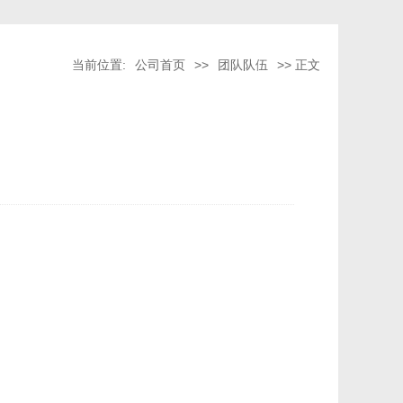
当前位置:
公司首页
>>
团队队伍
>> 正文