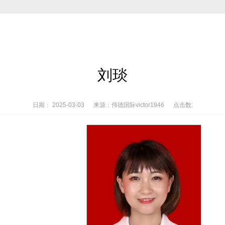
刘琰
日期： 2025-03-03 来源：伟德国际victor1946 点击数: