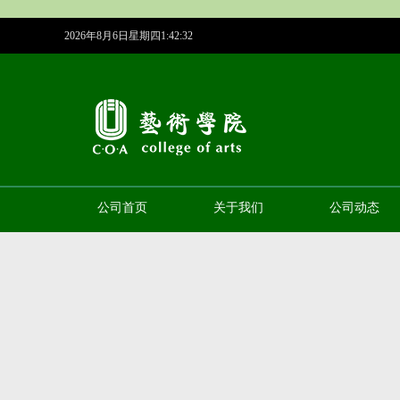
2026年8月6日星期四1:42:33
公司首页
关于我们
公司动态