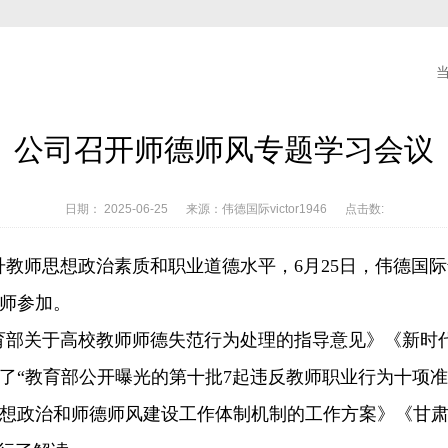
公司召开师德师风专题学习会议
日期： 2025-06-25 来源：伟德国际victor1946 点击数:
师思想政治素质和职业道德水平，6月25日，伟德国际vic
师参加。
育部关于高校教师师德失范行为处理的指导意见》《新时
了“教育部公开曝光的第十
批7起违反教师职业行为
十项准
想政治和师德师风建设工作体制机制的工作方案》
《甘