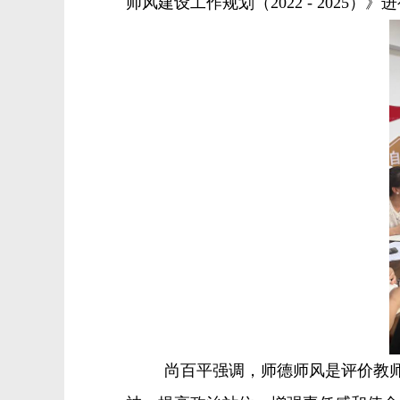
师风建设工作规划（2022 - 2025）》
进
尚百平强调，师德师风是评价教