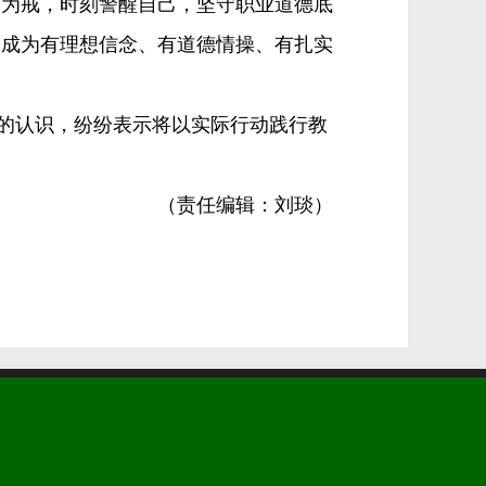
例为戒，时刻警醒自己，坚守职业道德底
力成为有理想信念、有道德情操、有扎实
刻的认识，
纷纷表示将以实际行动践行教
（责任编辑：刘琰）