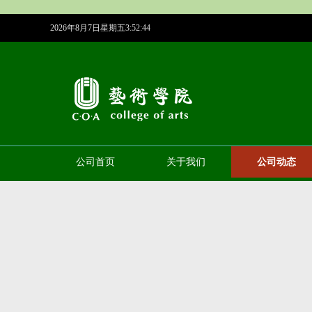
2026年8月7日星期五3:52:44
公司首页
关于我们
公司动态