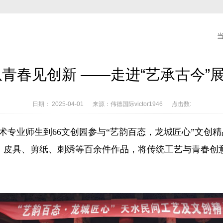
以青春见创新 ——走进“艺承古今”
日期： 2025-04-01 来源：伟德国际victor1946 点击数:
6工艺美术专业师生到66文创园参与“艺韵百态，龙城匠心”文
、皮具、剪纸、刺绣等百余件作品，将传统工艺与青春创